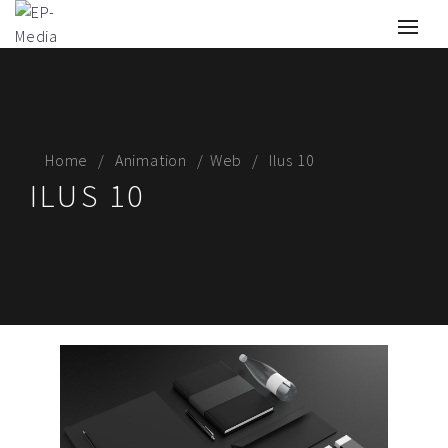
Home
Animation
Web
Ilus 10
ILUS 10