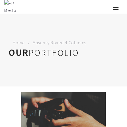
Home
Masonry Boxed 4 Columns
OUR
PORTFOLIO